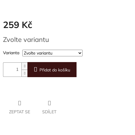
259 Kč
Měrná
Zvolte variantu
cena:
Varianta
Přidat do košíku
ZEPTAT SE
SDÍLET