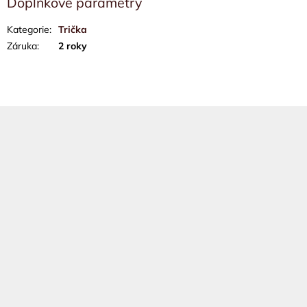
Doplňkové parametry
Kategorie
:
Trička
Záruka
:
2 roky
Z
á
p
a
t
í