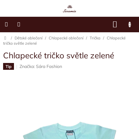
Přejít
na
obsah
NÁKU
KOŠÍK
Domů
/
Dětské oblečení
/
Chlapecké oblečení
/
Trička
/
Chlapecké
Dětské
oblečení
tričko světle zelené
Chlapecké tričko světle zelené
Dámská
móda
Značka:
Sára Fashion
Tip
Sára's
Paws
O
mně
Kontakty
Moje
objednávka