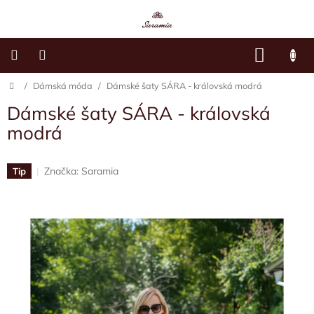
Přejít
na
obsah
NÁKU
KOŠÍK
Domů
/
Dámská móda
/
Dámské šaty SÁRA - královská modrá
Dětské
oblečení
Dámské šaty SÁRA - královská
modrá
Dámská
móda
Značka:
Saramia
Tip
Sára's
Paws
O
mně
Kontakty
Moje
objednávka