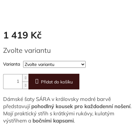
1 419 Kč
Měrná
Zvolte variantu
cena:
Varianta
Přidat do košíku
Dámské šaty SÁRA v královsky modré barvě
představují
pohodlný kousek pro každodenní nošení
.
Mají praktický střih s krátkými rukávy, kulatým
výstřihem a
bočními kapsami
.