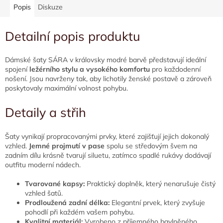
Popis
Diskuze
Detailní popis produktu
Dámské šaty SÁRA v královsky modré barvě představují ideální
spojení
ležérního stylu a vysokého komfortu
pro každodenní
nošení. Jsou navrženy tak, aby lichotily ženské postavě a zároveň
poskytovaly maximální volnost pohybu.
Detaily a střih
Šaty vynikají propracovanými prvky, které zajišťují jejich dokonalý
vzhled.
Jemné projmutí v pase
spolu se středovým švem na
zadním dílu krásně tvarují siluetu, zatímco spadlé rukávy dodávají
outfitu moderní nádech.
Tvarované kapsy:
Praktický doplněk, který nenarušuje čistý
vzhled šatů.
Prodloužená zadní délka:
Elegantní prvek, který zvyšuje
pohodlí při každém vašem pohybu.
Kvalitní materiál:
Vyrobeno z příjemného bavlněného