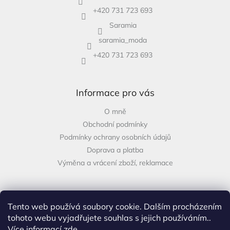
+420 731 723 693
Saramia
saramia_moda
+420 731 723 693
Informace pro vás
O mně
Obchodní podmínky
Podmínky ochrany osobních údajů
Doprava a platba
Výměna a vrácení zboží, reklamace
Tento web používá soubory cookie. Dalším procházením
Facebook
tohoto webu vyjadřujete souhlas s jejich používáním..
Více informací
zde
.