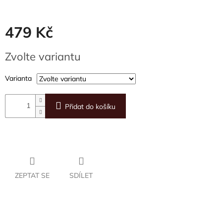
479 Kč
Měrná
Zvolte variantu
cena:
Varianta
Přidat do košíku
ZEPTAT SE
SDÍLET