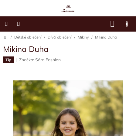
Přejít
na
obsah
NÁKU
KOŠÍK
Domů
/
Dětské oblečení
/
Dívčí oblečení
/
Mikiny
/
Mikina Duha
Dětské
oblečení
Mikina Duha
Dámská
Značka:
Sára Fashion
Tip
móda
Sára's
Paws
O
mně
Kontakty
Moje
objednávka