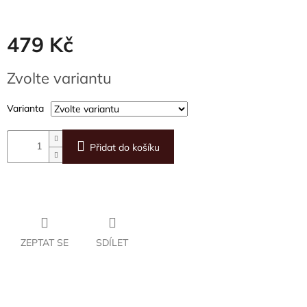
479 Kč
Měrná
Zvolte variantu
cena:
Varianta
Přidat do košíku
ZEPTAT SE
SDÍLET