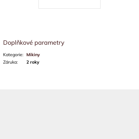
Doplňkové parametry
Kategorie
:
Mikiny
Záruka
:
2 roky
Z
á
p
a
t
í