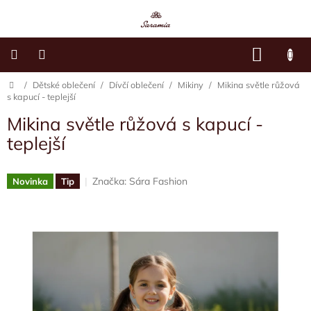
Přejít
na
obsah
NÁKU
KOŠÍK
Domů
/
Dětské oblečení
/
Dívčí oblečení
/
Mikiny
/
Mikina světle růžová
Dětské
oblečení
s kapucí - teplejší
Mikina světle růžová s kapucí -
Dámská
teplejší
móda
Sára's
Značka:
Sára Fashion
Novinka
Tip
Paws
O
mně
Kontakty
Moje
objednávka