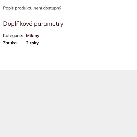
Popis produktu není dostupný
Doplňkové parametry
Kategorie
:
Mikiny
Záruka
:
2 roky
Z
á
p
a
t
í