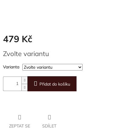
479 Kč
Měrná
Zvolte variantu
cena:
Varianta
Přidat do košíku
ZEPTAT SE
SDÍLET