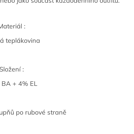
 nebo jako součást každodenního outfitu.
Materiál :
ná teplákovina
Složení :
 BA + 4% EL
tupňů po rubové straně