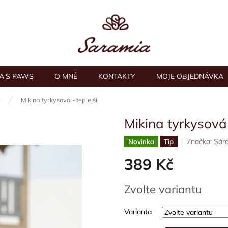
A'S PAWS
O MNĚ
KONTAKTY
MOJE OBJEDNÁVKA
y
Mikina tyrkysová - teplejší
Mikina tyrkysová 
Značka:
Sára
Novinka
Tip
389 Kč
Měrná
Zvolte variantu
cena:
Varianta