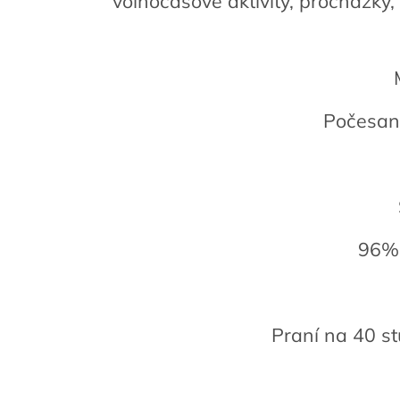
volnočasové aktivity, procházky,
Počesa
96%
Praní na 40 s