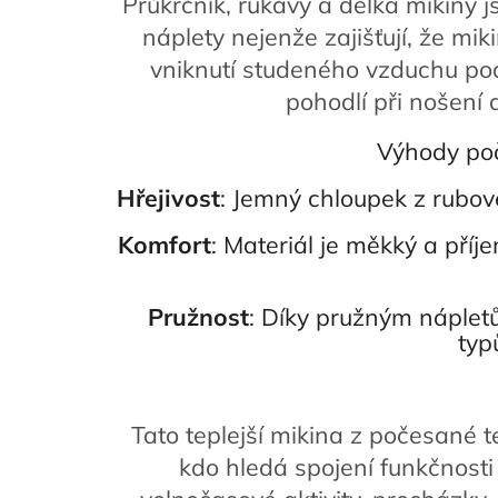
Průkrčník, rukávy a délka mikiny
náplety nejenže zajišťují, že mik
vniknutí studeného vzduchu pod
pohodlí při nošení
Výhody po
Hřejivost
: Jemný chloupek z rubové
Komfort
: Materiál je měkký a příj
Pružnost
: Díky pružným náplet
typ
Tato teplejší mikina z počesané t
kdo hledá spojení funkčnosti