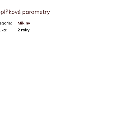
plňkové parametry
egorie
:
Mikiny
uka
:
2 roky