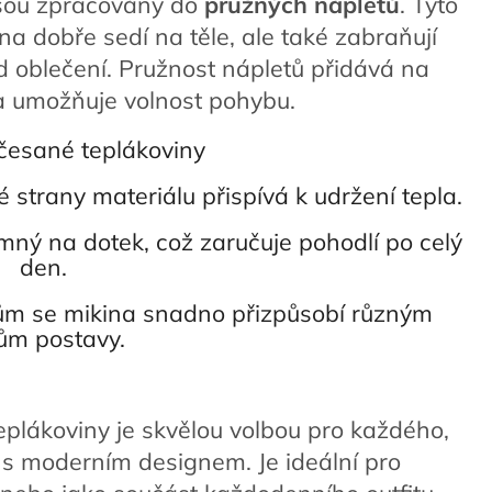
 jsou zpracovány do
pružných nápletů
. Tyto
ina dobře sedí na těle, ale také zabraňují
 oblečení. Pružnost nápletů přidává na
 a umožňuje volnost pohybu.
česané teplákoviny
 strany materiálu přispívá k udržení tepla.
emný na dotek, což zaručuje pohodlí po celý
den.
ům se mikina snadno přizpůsobí různým
ům postavy.
eplákoviny je skvělou volbou pro každého,
 s moderním designem. Je ideální pro