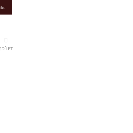
íku
SDÍLET