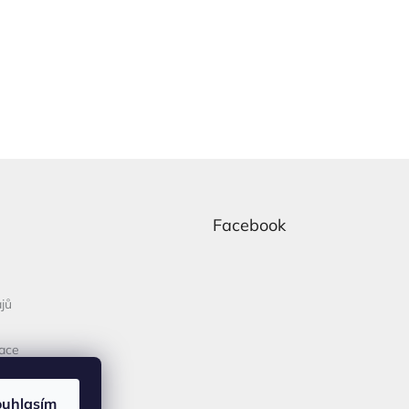
Facebook
jů
mace
ouhlasím