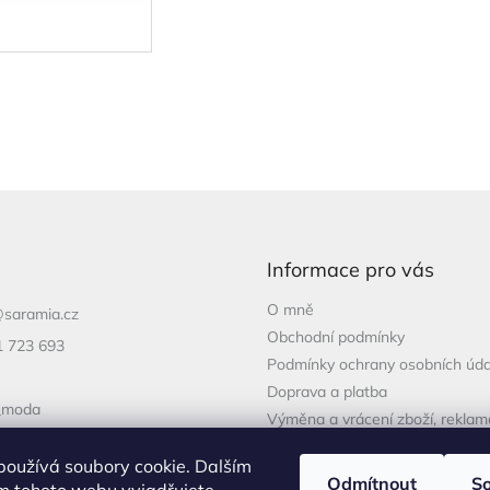
Informace pro vás
O mně
@
saramia.cz
Obchodní podmínky
1 723 693
Podmínky ochrany osobních úda
Doprava a platba
_moda
Výměna a vrácení zboží, rekla
1 723 693
používá soubory cookie. Dalším
Odmítnout
S