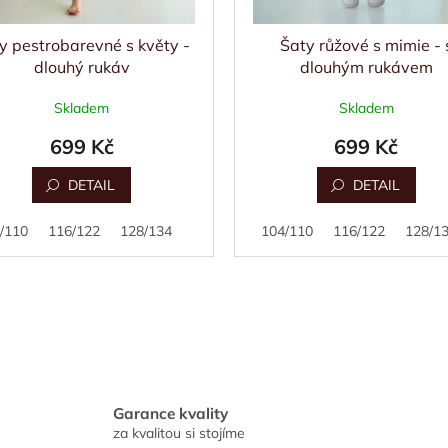
y pestrobarevné s květy -
Šaty růžové s mimie - 
dlouhý rukáv
dlouhým rukávem
Skladem
Skladem
699 Kč
699 Kč
DETAIL
DETAIL
/110
116/122
128/134
92/98
104/110
116/122
128/1
O
v
l
á
d
a
Garance kvality
c
za kvalitou si stojíme
í