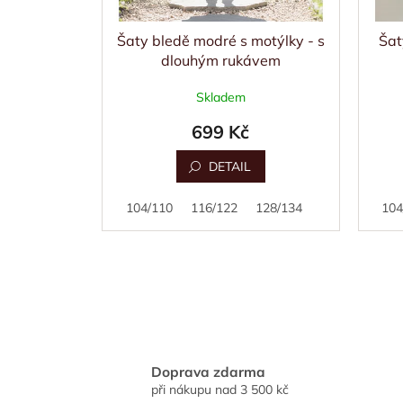
Šaty bledě modré s motýlky - s
Šat
dlouhým rukávem
Skladem
699 Kč
DETAIL
92/98
104/110
116/122
128/134
92/98
104
Doprava zdarma
při nákupu nad 3 500 kč