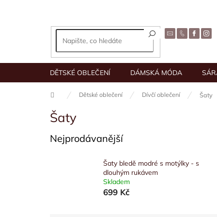
Přejít
na
obsah
DĚTSKÉ OBLEČENÍ
DÁMSKÁ MÓDA
SÁR
Domů
Dětské oblečení
Dívčí oblečení
Šaty
Šaty
Nejprodávanější
Šaty bledě modré s motýlky - s
dlouhým rukávem
Skladem
699 Kč