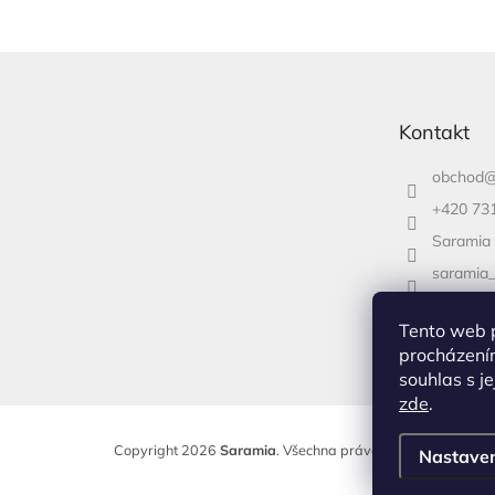
Z
á
p
Kontakt
a
t
obchod
í
+420 73
Saramia
saramia
+420 73
Tento web 
procházení
souhlas s je
zde
.
Copyright 2026
Saramia
. Všechna práva vyhrazena.
Nastave