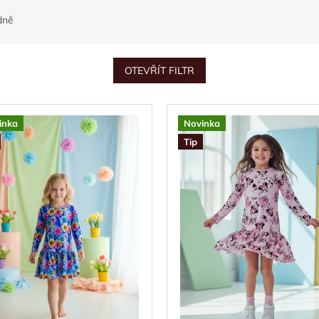
dně
OTEVŘÍT FILTR
inka
Novinka
Tip