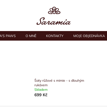
A'S PAWS
O MNĚ
KONTAKTY
MOJE OBJEDNÁVKA
Šaty růžové s mimie - s dlouhým
rukávem
Skladem
699 Kč