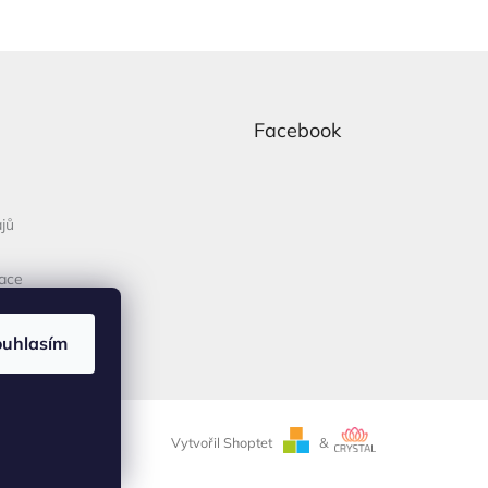
Facebook
jů
mace
ouhlasím
Vytvořil Shoptet
&