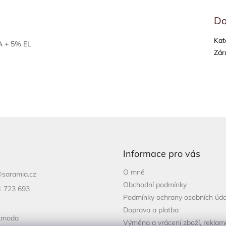
Do
Kat
A + 5% EL
Zár
Informace pro vás
O mně
@
saramia.cz
Obchodní podmínky
1 723 693
Podmínky ochrany osobních úda
Doprava a platba
_moda
Výměna a vrácení zboží, rekla