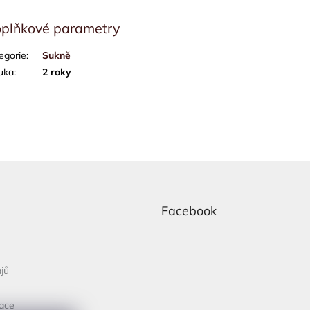
plňkové parametry
egorie
:
Sukně
uka
:
2 roky
Facebook
jů
mace