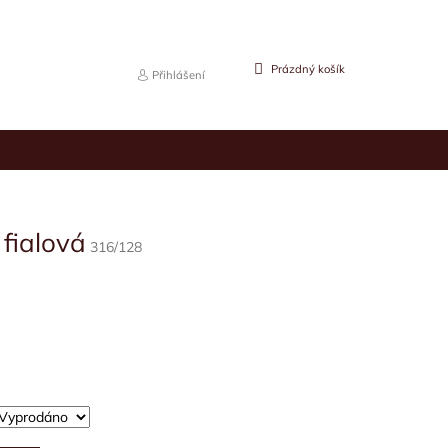
NÁKUPNÍ
Prázdný košík
Přihlášení
KOŠÍK
fialová
316/128