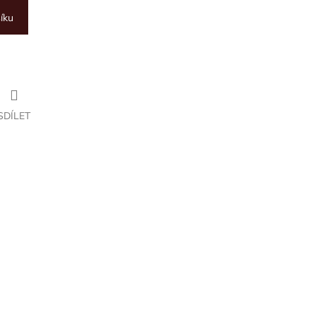
íku
SDÍLET