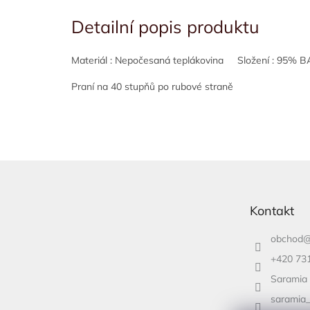
Detailní popis produktu
Materiál : Nepočesaná teplákovina Složení : 95% B
Praní na 40 stupňů po rubové straně
Z
á
p
Kontakt
a
t
obchod
í
+420 73
Saramia
saramia