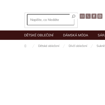
Přejít
na
obsah
DĚTSKÉ OBLEČENÍ
DÁMSKÁ MÓDA
SÁR
Domů
Dětské oblečení
Dívčí oblečení
Sukně