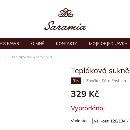
A'S PAWS
O MNĚ
KONTAKTY
MOJE OBJEDNÁVKA
Tepláková sukně fialová
Tepláková sukně 
Značka:
Sára Fashion
Tip
329 Kč
Měrná
Vyprodáno
cena:
Varianta