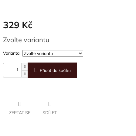
329 Kč
Měrná
Zvolte variantu
cena:
Varianta
Přidat do košíku
ZEPTAT SE
SDÍLET