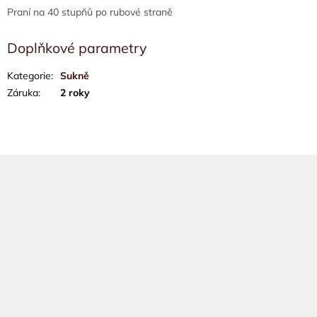
Praní na 40 stupňů po rubové straně
Doplňkové parametry
Kategorie
:
Sukně
Záruka
:
2 roky
Z
á
p
a
t
í