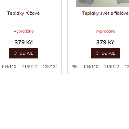
Tepláky růžové
Tepláky světle fialové
Vyprodáno
Vyprodáno
379 Kč
379 Kč
DETAIL
DETAIL
104/110
116/122
128/134
80/86
92/98
104/110
116/122
12