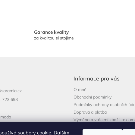
v
l
á
d
a
Garance kvality
c
za kvalitou si stojíme
í
p
r
v
k
y
v
Informace pro vás
ý
p
O mně
i
@
saramia.cz
s
Obchodní podmínky
1 723 693
u
Podmínky ochrany osobních úda
Doprava a platba
_moda
Výměna a vrácení zboží, rekla
1 723 693
používá soubory cookie. Dalším