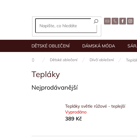
Přejít
na
obsah
DĚTSKÉ OBLEČENÍ
DÁMSKÁ MÓDA
SÁR
Domů
Dětské oblečení
Dívčí oblečení
Teplá
Tepláky
Nejprodávanější
Tepláky světle růžové - teplejší
Vyprodáno
389 Kč