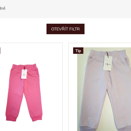
dně
OTEVŘÍT FILTR
Tip