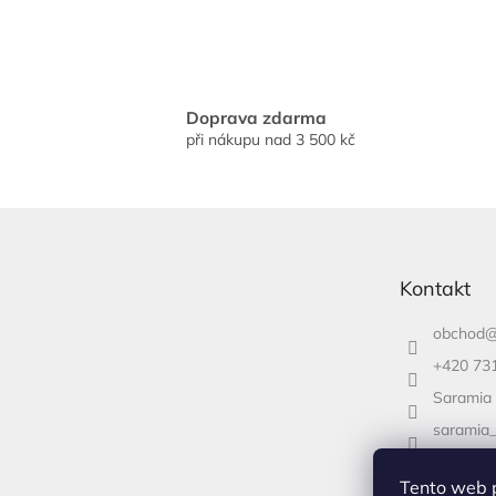
Doprava zdarma
při nákupu nad 3 500 kč
Z
á
p
Kontakt
a
t
obchod
í
+420 73
Saramia
saramia
+420 73
Tento web 