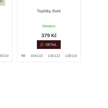
Tepláky žluté
Skladem
379 Kč
DETAIL
8/134
80/86
92/98
104/110
116/122
128/134