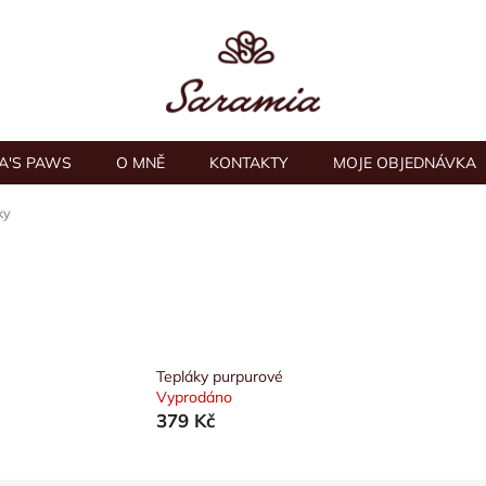
A'S PAWS
O MNĚ
KONTAKTY
MOJE OBJEDNÁVKA
ky
Tepláky purpurové
Vyprodáno
379 Kč