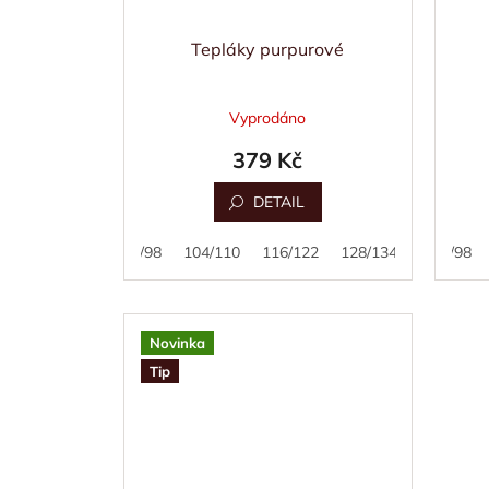
Tepláky purpurové
Vyprodáno
379 Kč
DETAIL
80/86
92/98
104/110
116/122
128/134
80/86
92/98
Novinka
Tip