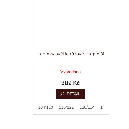
Tepláky světle růžové - teplejší
Vyprodáno
389 Kč
DETAIL
80/86
92/98
104/110
116/122
128/134
140/146